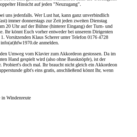
doppelter Hinsicht auf jeden "Neuzugang".
 bei uns jedenfalls. Wer Lust hat, kann ganz unverbindlich
ast) immer donnerstags zur Zeit jeden zweiten Dienstag
m 20 Uhr auf der Bühne (hinterer Eingang) der Turn- und
. Ihr könnt Euch vorher entweder bei unserem Dirigenten
m 1. Vorsitzenden Klaus Scherer unter Telefon 0176 4728
 info(at)hfw1970.de anmelden.
r den Umweg vom Klavier zum Akkordeon gestossen. Da im
hten Hand gespielt wird (also ohne Bassknöpfe), ist der
. Probiert's doch mal. Ihr braucht nicht gleich ein Akkordeon
pperstunde gibt's eins gratis, anschließend könnt Ihr, wenn
 in Windenreute