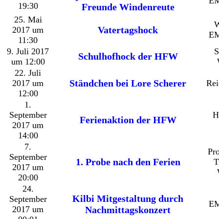
EM
19:30
Freunde Windenreute
25. Mai
W
Vatertagshock
2017 um
EM
11:30
9. Juli 2017
S
Schulhofhock der HFW
um 12:00
22. Juli
Ständchen bei Lore Scherer
2017 um
Rei
12:00
1.
September
H
Ferienaktion der HFW
2017 um
14:00
7.
Pr
September
1. Probe nach den Ferien
T
2017 um
20:00
24.
Kilbi Mitgestaltung durch
September
EM
2017 um
Nachmittagskonzert