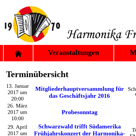
Veranstaltungen
M
Terminübersicht
13. Januar
Mitgliederhauptversammlung für
Sch
2017 um
das Geschäftsjahr 2016
20:00
26. März
Probesonntag
2017 um
10:00
Schwarzwald trifft Südamerika
29. April
T
Frühjahrskonzert der Harmonika-
2017 um