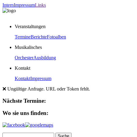
Intern
Impressum
Links
Veranstaltungen
Termine
Berichte
Fotoalben
Musikalisches
Orchester
Ausbildung
Kontakt
Kontakt
Impressum
❌ Ungültige Anfrage. URL oder Token fehlt.
Nächste Termine:
Wo sie uns finden: